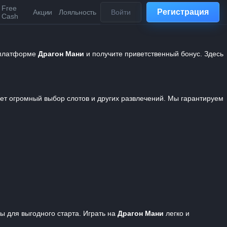
чных казино Dragon Money, которые связаны между собой единой си
Free
Регистрация
Акции
Лояльность
Войти
Cash
 своей прозрачностью и современным дизайном. На главной страни
аницу регистрации. Процедура создания аккаунта стандартна: укаж
а платформе
Драгон Мани
и получите приветственный бонус. Здесь
тствовать русскоязычная версия интерфейса (в зависимости от ре
 Money станет отличным стартом для вашего заработка.
т огромный выбор слотов и других развлечений. Мы гарантируем
альный сайт Dragon Money полностью адаптивен. Платформа доступна
дополнительные приложения на смартфон.
 для выгодного старта. Играть на
Драгон Мани
легко и