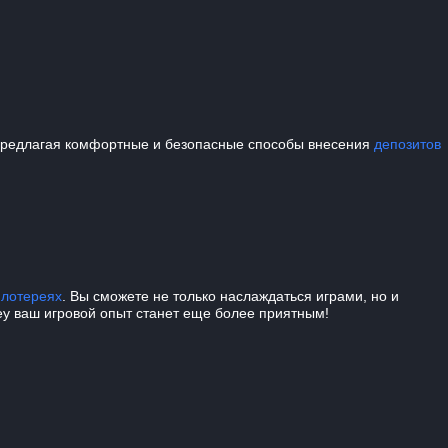
oney. Внося средства, вы можете быть уверены, что администраци
озита
.
и предлагаем бонусы, которые дают шанс выиграть джекпот.
 предлагая комфортные и безопасные способы внесения
депозитов
го их депозита. Для этого сделайте один простой шаг: отправьте
етители часто спрашивают: «Какая комиссия при пополнении?» Мы с
бое время.
и
лотереях
. Вы сможете не только наслаждаться играми, но и
ey ваш игровой опыт станет еще более приятным!
стему осуществляется в течение нескольких минут.
а drgnn.cc, защищающая ваш аккаунт от действий мошенников. Чита
ое число, нажав кнопку «Больше» или «Меньше». Если число выпал